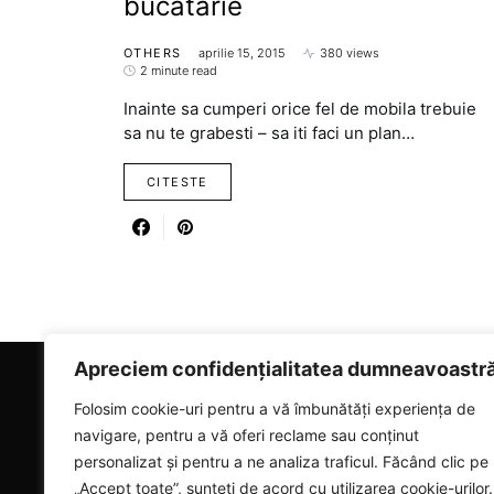
bucatarie
OTHERS
aprilie 15, 2015
380 views
2 minute read
Inainte sa cumperi orice fel de mobila trebuie
sa nu te grabesti – sa iti faci un plan…
CITESTE
Apreciem confidențialitatea dumneavoastr
RICARTER
Folosim cookie-uri pentru a vă îmbunătăți experiența de
navigare, pentru a vă oferi reclame sau conținut
Designed & Developed by
SmartSeoPack.com
personalizat și pentru a ne analiza traficul. Făcând clic pe
„Accept toate”, sunteți de acord cu utilizarea cookie-urilor.