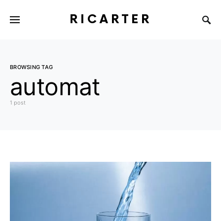
RICARTER
BROWSING TAG
automat
1 post