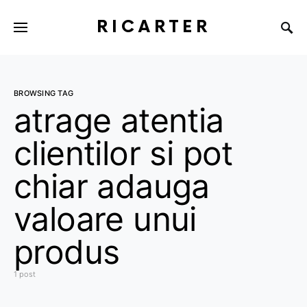
RICARTER
BROWSING TAG
atrage atentia
clientilor si pot
chiar adauga
valoare unui
produs
1 post