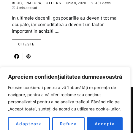
BLOG
NATURA
OTHERS
iunie 8, 2020
431 views
4 minute read
In ultimele decenii, gospodariile au devenit tot mai
ocupate, iar comoditatea a devenit un factor
important in achizitii.…
CITESTE
Apreciem confidențialitatea dumneavoastră
Folosim cookie-uri pentru a vă îmbunătăți experiența de
navigare, pentru a vă oferi reclame sau conținut
personalizat și pentru a ne analiza traficul. Făcând clic pe
RICARTER
„Accept toate”, sunteți de acord cu utilizarea cookie-urilor.
Designed & Developed by
SmartSeoPack.com
Adapteaza
Refuza
Accepta