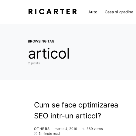
RICARTER
Auto
Casa si gradina
BROWSING TAG
articol
2 posts
Cum se face optimizarea
SEO intr-un articol?
OTHERS
martie 4, 2016
369 views
3 minute read