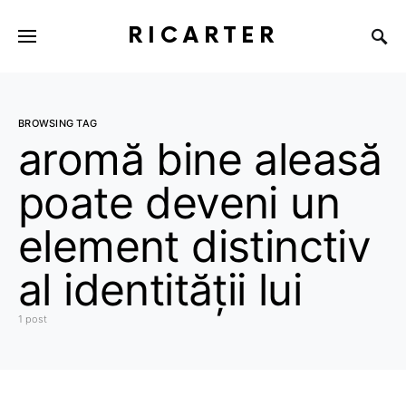
RICARTER
BROWSING TAG
aromă bine aleasă
poate deveni un
element distinctiv
al identității lui
1 post