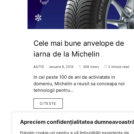
Cele mai bune anvelope de
iarna de la Michelin
AUTO
ianuarie 8, 2016
368 views
2 minute read
In cei peste 100 de ani de activiatate in
domeniu, Michelin a reusit sa conceapa noi
tehnologii pentru…
CITESTE
Apreciem confidențialitatea dumneavoastr
Folosim cookie-uri pentru a vă îmbunătăți experiența de