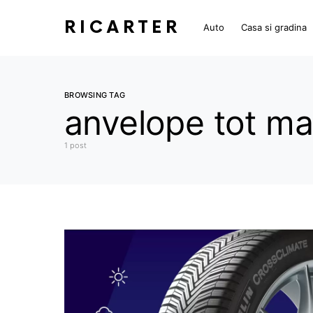
RICARTER
Auto
Casa si gradina
BROWSING TAG
anvelope tot ma
1 post