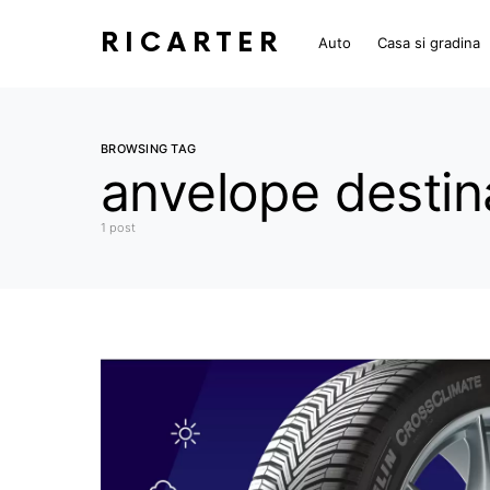
RICARTER
Auto
Casa si gradina
BROWSING TAG
anvelope destina
1 post