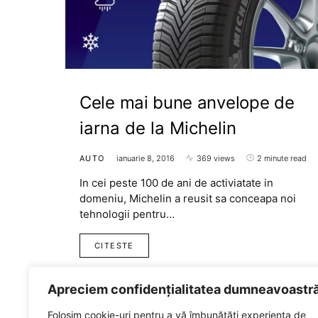
Cele mai bune anvelope de
iarna de la Michelin
AUTO
ianuarie 8, 2016
369 views
2 minute read
In cei peste 100 de ani de activiatate in
domeniu, Michelin a reusit sa conceapa noi
tehnologii pentru…
CITESTE
Apreciem confidențialitatea dumneavoastr
Folosim cookie-uri pentru a vă îmbunătăți experiența de