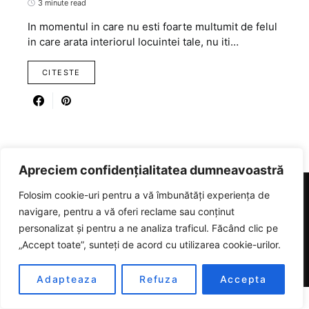
3 minute read
In momentul in care nu esti foarte multumit de felul
in care arata interiorul locuintei tale, nu iti…
CITESTE
Apreciem confidențialitatea dumneavoastră
Folosim cookie-uri pentru a vă îmbunătăți experiența de
navigare, pentru a vă oferi reclame sau conținut
RICARTER
personalizat și pentru a ne analiza traficul. Făcând clic pe
„Accept toate”, sunteți de acord cu utilizarea cookie-urilor.
Designed & Developed by
SmartSeoPack.com
Adapteaza
Refuza
Accepta