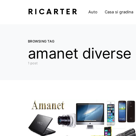
RICARTER
Auto
Casa si gradina
BROWSING TAG
amanet diverse 
1 post