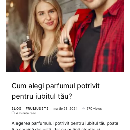
Cum alegi parfumul potrivit
pentru iubitul tău?
BLOG
FRUMUSETE
martie 28, 2024
570 views
4 minute read
Alegerea parfumului potrivit pentru iubitul tău poate
fi o sarcină delicată, dar cu puțină atenție și