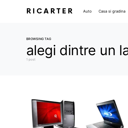
RICARTER
Auto
Casa si gradina
BROWSING TAG
alegi dintre un 
1 post