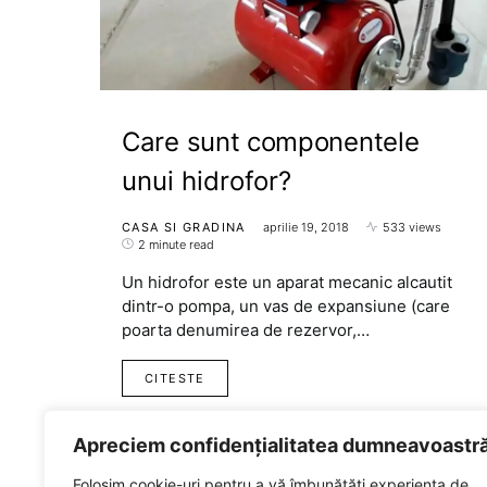
Care sunt componentele
unui hidrofor?
CASA SI GRADINA
aprilie 19, 2018
533 views
2 minute read
Un hidrofor este un aparat mecanic alcautit
dintr-o pompa, un vas de expansiune (care
poarta denumirea de rezervor,…
CITESTE
Apreciem confidențialitatea dumneavoastr
Folosim cookie-uri pentru a vă îmbunătăți experiența de