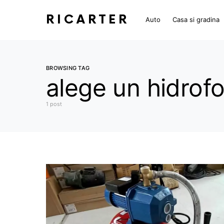
RICARTER
Auto
Casa si gradina
BROWSING TAG
alege un hidrofo
1 post