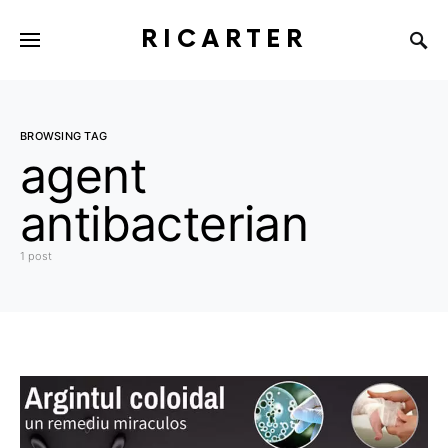
RICARTER
BROWSING TAG
agent
antibacterian
1 post