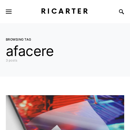
RICARTER
BROWSING TAG
afacere
3 posts