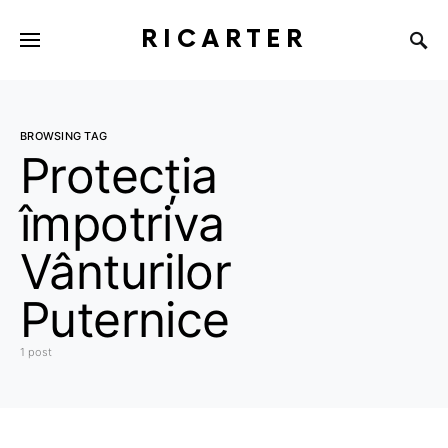
RICARTER
BROWSING TAG
Protecția
împotriva
Vânturilor
Puternice
1 post