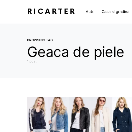
RICARTER
Auto
Casa si gradina
BROWSING TAG
Geaca de piele
1 post