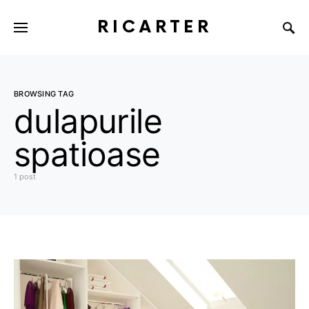
RICARTER
BROWSING TAG
dulapurile
spatioase
1 post