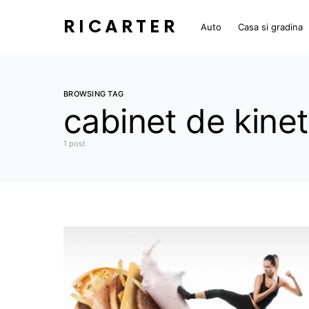
RICARTER
Auto
Casa si gradina
BROWSING TAG
cabinet de kine
1 post