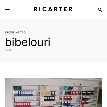
RICARTER
BROWSING TAG
bibelouri
1 post