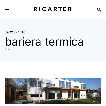
RICARTER
BROWSING TAG
bariera termica
1 post