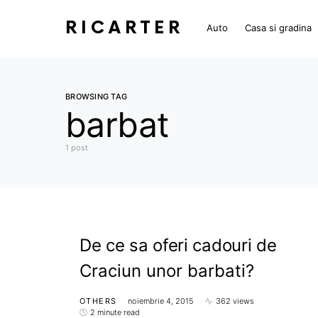
RICARTER
Auto
Casa si gradina
BROWSING TAG
barbat
1 post
De ce sa oferi cadouri de
Craciun unor barbati?
OTHERS
noiembrie 4, 2015
362 views
2 minute read