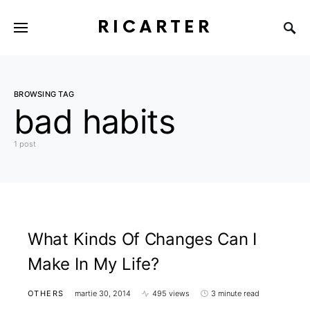
RICARTER
BROWSING TAG
bad habits
1 post
What Kinds Of Changes Can I
Make In My Life?
OTHERS
martie 30, 2014
495 views
3 minute read