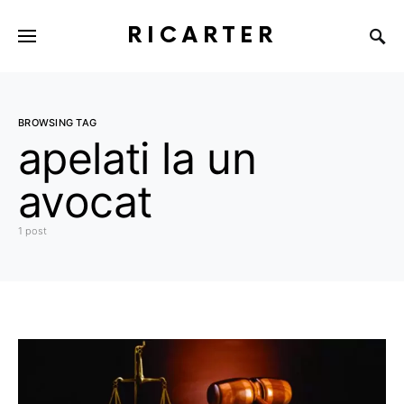
RICARTER
BROWSING TAG
apelati la un
avocat
1 post