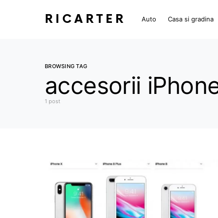
RICARTER
Auto
Casa si gradina
BROWSING TAG
accesorii iPhon
1 post